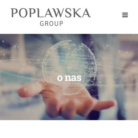
Przejdź
do
zawartości
o nas